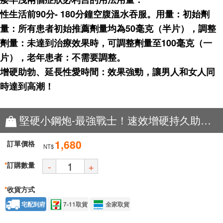
性生活前90分- 180分鐘空腹溫水吞服。用量：初始劑
量：所有患者初始推薦劑量均為50毫克（半片），調整
劑量：未達到治療效果時，可調整劑量至100毫克（一
片），老年患者：不需要調整。
增硬助勃、延長性愛時間：效果強勁，讓男人和女人同
時達到高潮！
堅硬小鋼炮-最強戰士！速效增硬持久助勃壯陽藥
1,680
訂單價格
NT$
-
+
*
訂購數量
*
收貨方式
宅配到府
7-11取貨
全家取貨