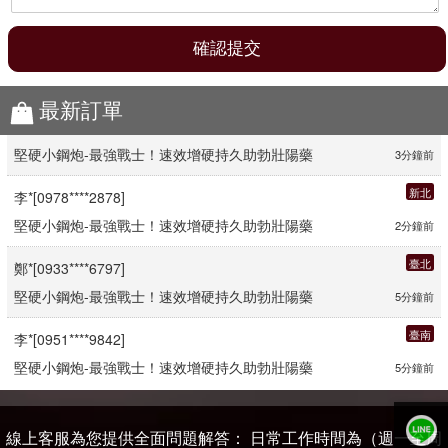
最新訂單
臺中
孫*[0918****2182]
堅硬小鋼炮-最強戰士！速效增硬持久助勃壯陽藥
3分鐘前
新北
李*[0978****2878]
堅硬小鋼炮-最強戰士！速效增硬持久助勃壯陽藥
2分鐘前
臺北
鄭*[0933****6797]
堅硬小鋼炮-最強戰士！速效增硬持久助勃壯陽藥
5分鐘前
臺南
李*[0951****9842]
堅硬小鋼炮-最強戰士！速效增硬持久助勃壯陽藥
5分鐘前
嘉義
王*[0988****2901]
堅硬小鋼炮-最強戰士！速效增硬持久助勃壯陽藥
2分鐘前
線上客服為您提供全面問題解答： 日常工作時間為（週一至周