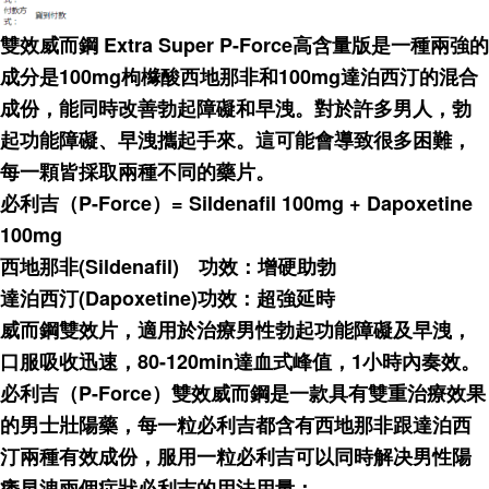
雙效威而鋼 Extra Super P-Force高含量版是一種兩強的
成分是100mg枸櫞酸西地那非和100mg達泊西汀的混合
成份，能同時改善勃起障礙和早洩。對於許多男人，勃
起功能障礙、早洩攜起手來。這可能會導致很多困難，
每一顆皆採取兩種不同的藥片。
必利吉（P-Force）= Sildenafil 100mg + Dapoxetine
100mg
西地那非(Sildenafil) 功效：增硬助勃
達泊西汀(Dapoxetine)功效：超強延時
威而鋼雙效片，適用於治療男性勃起功能障礙及早洩，
口服吸收迅速，80-120min達血式峰值，1小時內奏效。
必利吉（P-Force）雙效威而鋼是一款具有雙重治療效果
的男士壯陽藥，每一粒必利吉都含有西地那非跟達泊西
汀兩種有效成份，服用一粒必利吉可以同時解决男性陽
痿早洩兩個症狀必利吉的用法用量：