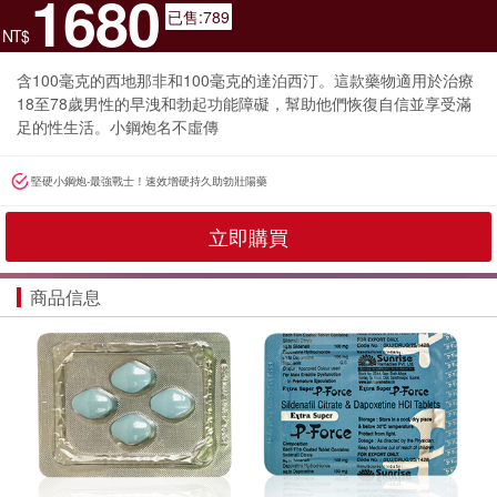
1680
已售:789
NT$
含100毫克的西地那非和100毫克的達泊西汀。這款藥物適用於治療
18至78歲男性的早洩和勃起功能障礙，幫助他們恢復自信並享受滿
足的性生活。小鋼炮名不虛傳
堅硬小鋼炮-最強戰士！速效增硬持久助勃壯陽藥
立即購買
商品信息