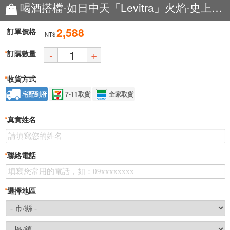
喝酒搭檔-如日中天「Levitra」火焰-史上最強
2,588
訂單價格
NT$
-
+
*
訂購數量
*
收貨方式
宅配到府
7-11取貨
全家取貨
*
真實姓名
*
聯絡電話
*
選擇地區